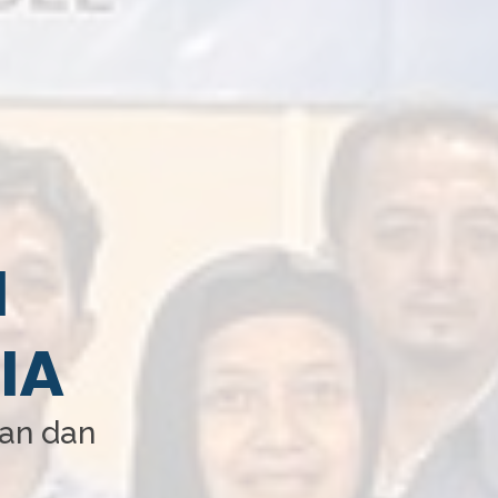
I
IA
aan dan